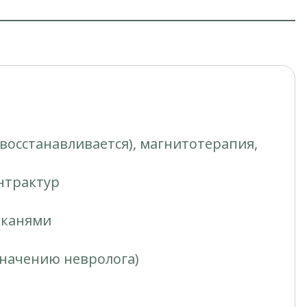
осстанавливается), магнитотерапия,
нтрактур
тканями
начению невролога)