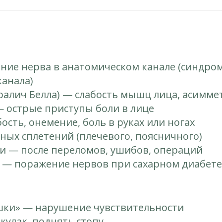
ие нерва в анатомическом канале (синдром
канала)
ралич Белла) — слабость мышц лица, асимме
 острые приступы боли в лице
сть, онемение, боль в руках или ногах
ых сплетений (плечевого, поясничного)
и — после переломов, ушибов, операций
 — поражение нервов при сахарном диабете
шки» — нарушение чувствительности
кулак, поднять стопу