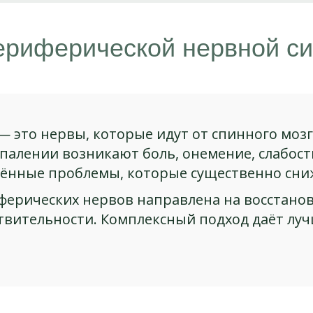
периферической нервной с
— это нервы, которые идут от спинного моз
палении возникают боль, онемение, слабост
ённые проблемы, которые существенно сниж
ферических нервов направлена на восстано
вительности. Комплексный подход даёт луч