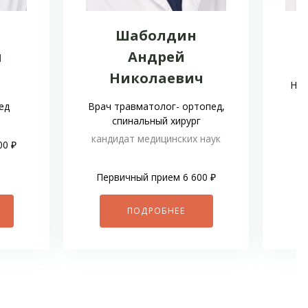
Шаболдин
н
Андрей
Б
Николаевич
Ней
ед
Врач травматолог- ортопед,
спинальный хирург
Пе
кандидат медицинских наук
00 ₽
Первичный прием 6 600 ₽
ПОДРОБНЕЕ