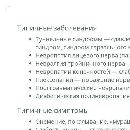
Типичные заболевания
Туннельные синдромы — сдавлен
синдром, синдром тарзального 
Невропатия лицевого нерва (па
Невралгия тройничного нерва —
Невропатии конечностей — слабо
Плексопатии — поражение нервн
Посттравматические невропати
Диабетическая полиневропатия
Типичные симптомы
Онемение, покалывание, «мура
Слабость мышц — сложно сжать 