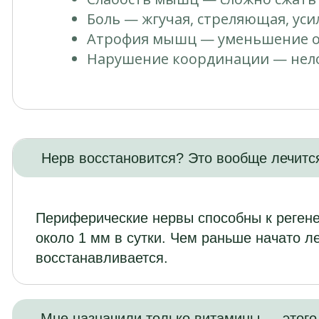
Боль — жгучая, стреляющая, ус
Атрофия мышц — уменьшение о
Нарушение координации — нел
Нерв восстановится? Это вообще лечитс
Периферические нервы способны к регене
около 1 мм в сутки. Чем раньше начато л
восстанавливается.
Мне назначили только витамины — этого