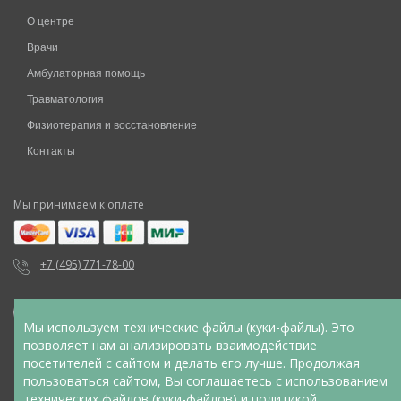
О центре
Врачи
Амбулаторная помощь
Травматология
Физиотерапия и восстановление
Контакты
Мы принимаем к оплате
+7 (495) 771-78-00
Мы используем технические файлы (куки-файлы). Это
позволяет нам анализировать взаимодействие
посетителей с сайтом и делать его лучше. Продолжая
Указанные на сайте цены не являются публичной офертой (ст.
пользоваться сайтом, Вы соглашаетесь с использованием
435 ГК РФ, cт. 437 ГК РФ). Для уточнения стоимости услуг
технических файлов (куки-файлов) и
политикой