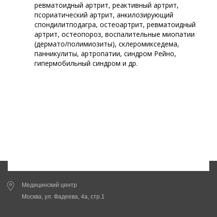
ревматоидный артрит, реактивный артрит,
псориатический артрит, анкилозирующий
спондилитподагра, остеоартрит, ревматоидный
артрит, остеопороз, воспалительные миопатии
(дермато/полимиозиты), склеромикседема,
панникулиты, артропатии, синдром Рейно,
гипермобильный синдром и др.
Медицинский центр
Москва, ул. Фадеева, 4а, стр.1