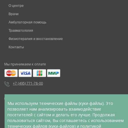
О центре
Врачи
Амбулаторная помощь
Травматология
Физиотерапия и восстановление
Контакты
Мы принимаем к оплате
+7 (495) 771-78-00
Мы используем технические файлы (куки-файлы). Это
позволяет нам анализировать взаимодействие
посетителей с сайтом и делать его лучше. Продолжая
Указанные на сайте цены не являются публичной офертой (ст.
пользоваться сайтом, Вы соглашаетесь с использованием
435 ГК РФ, cт. 437 ГК РФ). Для уточнения стоимости услуг
технических файлов (куки-файлов) и
политикой