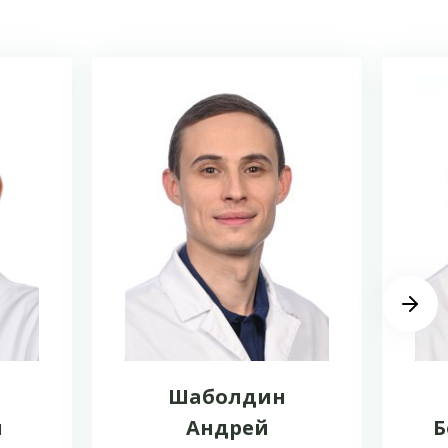
Шаболдин
н
Андрей
Б