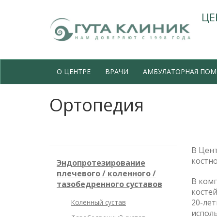
ЦЕ
О ЦЕНТРЕ
ВРАЧИ
АМБУЛАТОРНАЯ ПО
Ортопедия
В Цен
костно
Эндопротезирование
плечевого / коленного /
В ком
тазобедренного суставов
костей
20-лет
Коленный сустав
испол