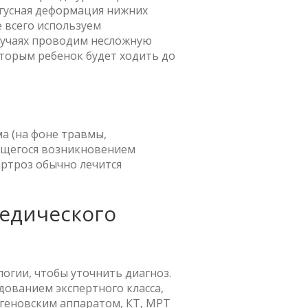
ьгусная деформация нижних
е всего используем
лучаях проводим несложную
оторым ребенок будет ходить до
а (на фоне травмы,
ющегося возникновением
оартроз обычно лечится
едического
огии, чтобы уточнить диагноз.
ованием экспертного класса,
еновским аппаратом, КТ, МРТ