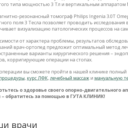
того типа мощностью 3 Тл и вертикальным аппаратом 
агнитно-резонансный томограф Philips Ingenia 3.0T Om
ного поля 3 Тесла позволяет проводить исследования
чивает визуализацию патологических процессов на сам
симости от характера проблемы, результатов обследо
ваний врач-ортопед предложит оптимальный метод леч
остраненные варианты хирургического решения – эндо
ов, корригирующие операции на стопах.
 операции вы сможете пройти в нашей клинике полный 
процедуры
,
курс ЛФК
,
лечебный массаж
и
мануальную т
отьтесь о здоровье своего опорно-двигательного а
 – обратитесь за помощью в ГУТА КЛИНИК!
ши врачи