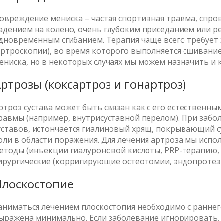
овреждение мениска – частая спортивная травма, спр
адением на колено, очень глубоким приседанием или р
дновременным сгибанием. Терапия чаще всего требует
артроскопии), во время которого выполняется сшивани
ениска, но в некоторых случаях мы можем назначить и 
ртрозы (коксартроз и гонартроз)
ртроз сустава может быть связан как с его естественным
равмы (например, внутрисуставной перелом). При забо
уставов, истончается гиалиновый хрящ, покрывающий с
оли в области поражения. Для лечения артроза мы испо
етоды (инъекции гиалуроновой кислоты, PRP-терапию, 
ирургические (корригирующие остеотомии, эндопротези
лоскостопие
аниматься лечением плоскостопия необходимо с раннего
ыражена минимально. Если заболевание игнорировать, 