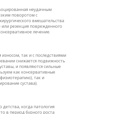
овоцированная неудачным
езким поворотом с
 хирургического вмешательства
е или резекция поврежденного
консервативное лечение.
 износом, так и с последствиями
левании снижается подвижность
уставы, и появляются сильные
льзуем как консервативные
физиотерапию), так и
рование сустава).
 детства, когда патология
то в период бурного роста