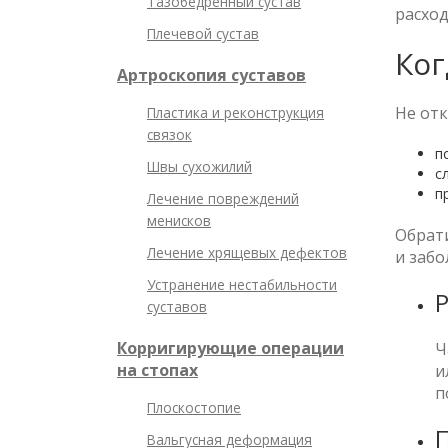
Тазобедренный сустав
расхо
Плечевой сустав
Ког
Артроскопия суставов
Не отк
Пластика и реконструкция
связок
п
Швы сухожилий
с
п
Лечение повреждений
менисков
Обрат
Лечение хрящевых дефектов
и забо
Устранение нестабильности
Р
суставов
Корригирующие операции
Ч
на стопах
и
п
Плоскостопие
Вальгусная деформация