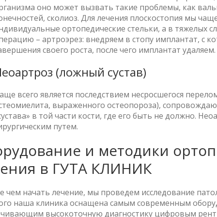
рганизма оно может вызвать такие проблемы, как вал
онечностей, сколиоз. Для лечения плоскостопия мы чащ
ндивидуальные ортопедические стельки, а в тяжелых с
перацию – артроэрез: внедряем в стопу имплантат, с к
авершения своего роста, после чего имплантат удаляем.
еоартроз (ложный сустав)
аще всего является последствием несросшегося перелом
стеомиелита, выраженного остеопороза), сопровожда
сустава» в той части кости, где его быть не должно. Не
ирургическим путем.
рудование и методики ортоп
ения в ГУТА КЛИНИК
 чем начать лечение, мы проведем исследование патол
ого наша клиника оснащена самым современным оборуд
ечивающим высокоточную диагностику цифровым рентг