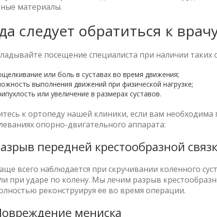
дные материалы.
да следует обратиться к врач
ладывайте посещение специалиста при наличии таких с
ощелкивание или боль в суставах во время движения;
ложность выполнения движений при физической нагрузке;
рипухлость или увеличение в размерах суставов.
итесь к ортопеду нашей клиники, если вам необходим
леваниях опорно-двигательного аппарата:
азрыв передней крестообразной связ
аще всего наблюдается при скручивании коленного сус
ли при ударе по колену. Мы лечим разрыв крестообразн
олностью реконструируя ее во время операции.
Повреждение мениска