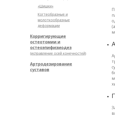
«Шишки»
П
Когтеобразные и
п
молоткообразные
о
деформации
(
м
Корригирующие
остеотомии и
А
остеоэпифизиодез
(исправление осей конечностей)
А
т
Артродезирование
с
суставов
б
м
х
П
З
в