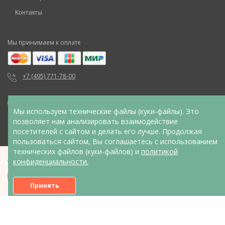
Контакты
Мы принимаем к оплате
+7 (495) 771-78-00
Мы используем технические файлы (куки-файлы). Это
позволяет нам анализировать взаимодействие
посетителей с сайтом и делать его лучше. Продолжая
Указанные на сайте цены не являются публичной офертой (ст.
пользоваться сайтом, Вы соглашаетесь с использованием
435 ГК РФ, cт. 437 ГК РФ). Для уточнения стоимости услуг
технических файлов (куки-файлов) и
политикой
Записаться на прием
конфиденциальности.
обращайтесь в контакт-центр клиники по телефонам,
указанным на сайте. |
Политика конфиденциальности
Записаться
Принять